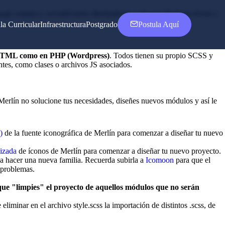
je común y versátil entre diseñadores y desarrolladores front y
la Curricular
Infraestructura
Postgrado
Postula Aquí
 HTML como en PHP (Wordpress)
. Todos tienen su propio SCSS y
ntes, como clases o archivos JS asociados.
Merlín no solucione tus necesidades, diseñes nuevos módulos y así le
)
de la fuente iconográfica de Merlín para comenzar a diseñar tu nuevo
lizada
de íconos de Merlín para comenzar a diseñar tu nuevo proyecto.
a hacer una nueva familia. Recuerda subirla a
Icomoon
para que el
 problemas.
e "limpies" el proyecto de aquellos módulos que no serán
eliminar en el archivo style.scss la importación de distintos .scss, de