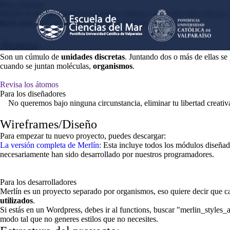
Para empezar
Merlín es una aproximación al diseño atómico construído día a día por 
back end
, para así agilizar procesos y optimizar tiempos.
Átomos
Son un cúmulo de
unidades discretas
. Juntando dos o más de ellas se
cuando se juntan moléculas,
organismos
.
Revisa los átomos
Para los diseñadores
No queremos bajo ninguna circunstancia, eliminar tu libertad creati
Wireframes/Diseño
Para empezar tu nuevo proyecto, puedes descargar:
La versión completa de Merlín:
Esta incluye todos los módulos diseñad
necesariamente han sido desarrollado por nuestros programadores.
Para los desarrolladores
Merlín es un proyecto separado por organismos, eso quiere decir que cad
utilizados
.
Si estás en un Wordpress, debes ir al functions, buscar "merlin_styles_an
modo tal que no generes estilos que no necesites.