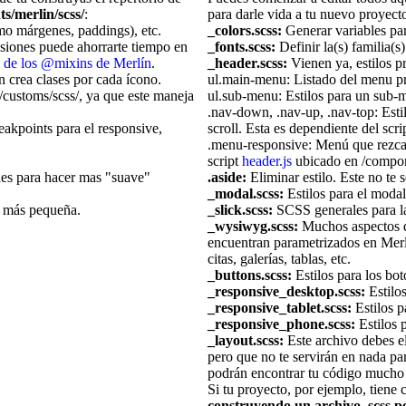
s/merlin/scss/
:
para darle vida a tu nuevo proyect
mo márgenes, paddings), etc.
_colors.scss:
Generar variables para
siones puede ahorrarte tiempo en
_fonts.scss:
Definir la(s) familia(s)
 de los @mixins de Merlín
.
_header.scss:
Vienen ya, estilos pr
n crea clases por cada ícono.
ul.main-menu: Listado del menu pr
/customs/scss/, ya que este maneja
ul.sub-menu: Estilos para un sub-
.nav-down, .nav-up, .nav-top: Esti
eakpoints para el responsive,
scroll. Esta es dependiente del scri
.menu-responsive: Menú que rezca/
script
header.js
ubicado en /compone
es para hacer mas "suave"
.aside:
Eliminar estilo. Este no te s
_modal.scss:
Estilos para el modal
o más pequeña.
_slick.scss:
SCSS generales para la
_wysiwyg.scss:
Muchos aspectos 
encuentran parametrizados en Merlín
citas, galerías, tablas, etc.
_buttons.scss:
Estilos para los bot
_responsive_desktop.scss:
Estilos
_responsive_tablet.scss:
Estilos pa
_responsive_phone.scss:
Estilos 
_layout.scss:
Este archivo debes e
pero que no te servirán en nada par
podrán encontrar tu código mucho 
Si tu proyecto, por ejemplo, tien
construyendo un archivo .scss po