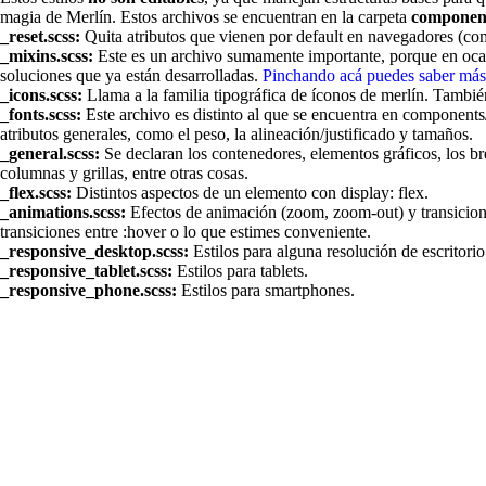
magia de Merlín. Estos archivos se encuentran en la carpeta
component
_reset.scss:
Quita atributos que vienen por default en navegadores (co
_mixins.scss:
Este es un archivo sumamente importante, porque en oca
soluciones que ya están desarrolladas.
Pinchando acá puedes saber más
_icons.scss:
Llama a la familia tipográfica de íconos de merlín. Tambié
_fonts.scss:
Este archivo es distinto al que se encuentra en components
atributos generales, como el peso, la alineación/justificado y tamaños.
_general.scss:
Se declaran los contenedores, elementos gráficos, los br
columnas y grillas, entre otras cosas.
_flex.scss:
Distintos aspectos de un elemento con display: flex.
_animations.scss:
Efectos de animación (zoom, zoom-out) y transicion
transiciones entre :hover o lo que estimes conveniente.
_responsive_desktop.scss:
Estilos para alguna resolución de escritori
_responsive_tablet.scss:
Estilos para tablets.
_responsive_phone.scss:
Estilos para smartphones.