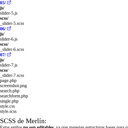
05/
js/
slider-5.js
scss/
_slider-5.scss
06/
js/
slider-6.js
scss/
_slider-6.scss
07/
js/
slider-7.js
scss/
_slider-7.scss
page.php
screenshot.png
search.php
searchform.php
single.php
style.css
style.scss
SCSS de Merlín:
Estos estilos
no son editables
, ya que manejan estructuras bases para q