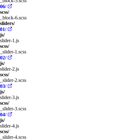
_block-5.scss
06/
scss/
_block-6.scss
sliders/
01/
js/
slider-1.js
scss/
_slider-1.scss
02/
js/
slider-2.js
scss/
_slider-2.scss
03/
js/
slider-3.js
scss/
_slider-3.scss
04/
js/
slider-4.js
scss/
_slider-4.scss