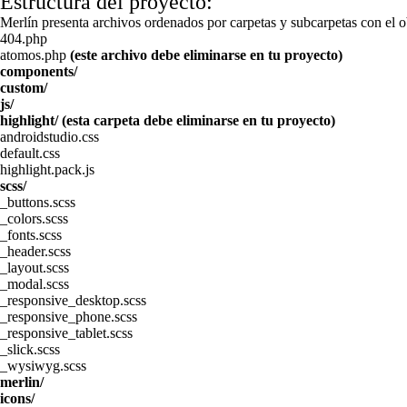
Estructura del proyecto:
Merlín presenta archivos ordenados por carpetas y subcarpetas con el ob
404.php
atomos.php
(este archivo debe eliminarse en tu proyecto)
components/
custom/
js/
highlight/ (esta carpeta debe eliminarse en tu proyecto)
androidstudio.css
default.css
highlight.pack.js
scss/
_buttons.scss
_colors.scss
_fonts.scss
_header.scss
_layout.scss
_modal.scss
_responsive_desktop.scss
_responsive_phone.scss
_responsive_tablet.scss
_slick.scss
_wysiwyg.scss
merlin/
icons/