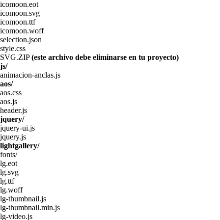
icomoon.eot
icomoon.svg
icomoon.ttf
icomoon.woff
selection.json
style.css
SVG.ZIP
(este archivo debe eliminarse en tu proyecto)
js/
animacion-anclas.js
aos/
aos.css
aos.js
header.js
jquery/
jquery-ui.js
jquery.js
lightgallery/
fonts/
lg.eot
lg.svg
lg.ttf
lg.woff
lg-thumbnail.js
lg-thumbnail.min.js
lg-video.js