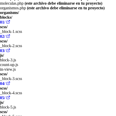
moleculas.php
(este archivo debe eliminarse en tu proyecto)
organismos.php
(este archivo debe eliminarse en tu proyecto)
organisms/
blocks/
01/
scss/
_block-1.scss
02/
scss/
_block-2.scss
03/
js/
block-3.js
count-up.js
in-view.js
scss/
_block-3.scss
04/
scss/
_block-4.scss
05/
js/
block-5.js
scss/