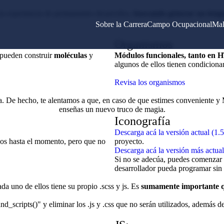
la experiencia de permanentes desarrollos,
buscando generar un lengua
Sobre la Carrera
Campo Ocupacional
Mal
Organismos
 pueden construir
moléculas
y
Módulos funcionales, tanto en
algunos de ellos tienen condiciona
Revisa los organismos
va. De hecho, te alentamos a que, en caso de que estimes conveniente y 
enseñas un nuevo truco de magia.
Iconografía
Descarga acá la versión actual (1.5
os hasta el momento, pero que no
proyecto.
Descarga acá la versión más actua
Si no se adecúa, puedes comenzar 
desarrollador pueda programar sin
a uno de ellos tiene su propio .scss y js. Es
sumamente importante qu
d_scripts()" y eliminar los .js y .css que no serán utilizados, además de 