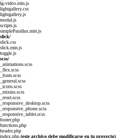
lg-video.min.js
lightgallery.css
lightgallery.js
modal.js
scripts.js
simpleParallax.min.js
slick/
slick.css
slick.min.js
toggle.js
scss/
_animations.scss
_flex.scss
_fonts.scss
_general.scss
_icons.scss
_mixins.scss
_reset.scss
_responsive_desktop.scss
_responsive_phone.scss
_responsive_tablet.scss
footer.php
functions.php
header.php
index.php
(este archivo debe modificarse en tu proyecto)