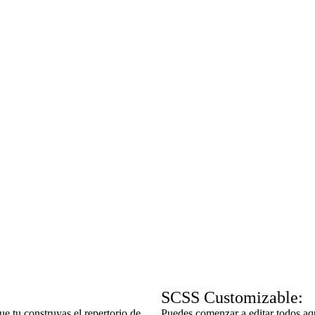
SCSS Customizable:
ue tu construyas el repertorio de
Puedes comenzar a editar todos aqu