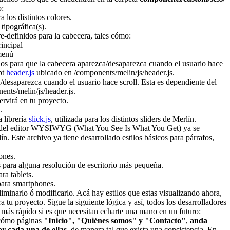
o:
 los distintos colores.
 tipográfica(s).
e-definidos para la cabecera, tales cómo:
incipal
menú
los para que la cabecera aparezca/desaparezca cuando el usuario hace
pt
header.js
ubicado en /components/melin/js/header.js.
desaparezca cuando el usuario hace scroll. Esta es dependiente del
nts/melin/js/header.js.
ervirá en tu proyecto.
.
 librería
slick.js
, utilizada para los distintos sliders de Merlín.
del editor WYSIWYG (What You See Is What You Get) ya se
. Este archivo ya tiene desarrollado estilos básicos para párrafos,
ones.
 para alguna resolución de escritorio más pequeña.
ra tablets.
para smartphones.
liminarlo ó modificarlo. Acá hay estilos que estas visualizando ahora,
a tu proyecto. Sigue la siguiente lógica y así, todos los desarrolladores
más rápido si es que necesitan echarte una mano en un futuro:
e cómo páginas
"Inicio", "Quiénes somos" y "Contacto"
,
anda
r cada una de ellas
, de manera tal que exista una consistencia. En