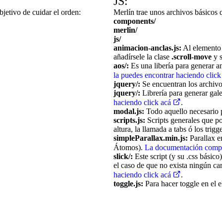
JS:
jetivo de cuidar el orden:
Merlín trae unos archivos básicos 
components/
merlin/
js/
animacion-anclas.js:
Al element
añadírsele la clase
.scroll-move
y s
aos/:
Es una libería para generar a
la puedes encontrar haciendo clic
jquery/:
Se encuentran los archivos
jquery/:
Librería para generar gale
haciendo click acá
.
modal.js:
Todo aquello necesario p
scripts.js:
Scripts generales que po
altura, la llamada a tabs ó los trig
simpleParallax.min.js:
Parallax e
Átomos).
La documentación complet
slick/:
Este script (y su .css básico
el caso de que no exista ningún ca
haciendo click acá
.
toggle.js:
Para hacer toggle en el e